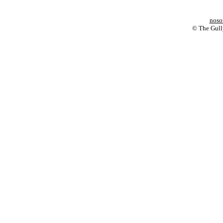
noso
© The Gully