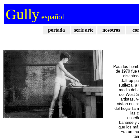
Gully
español
portada
serie arte
nosotros
co
Para los homb
de 1970 fue 
discotec
Baltrop pa
sutileza, a
medio del d
del West S
artistas,
vivían en la
del hogar fam
las c
enseña
bañarse y 
que los más
Era un mu
tam