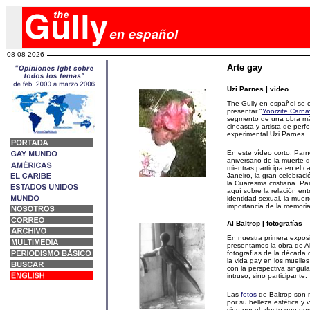
08-08-2026
Arte gay
Uzi Parnes | vídeo
The Gully en español se 
presentar "
Yoorzite Carna
segmento de una obra má
cineasta y artista de per
experimental Uzi Parnes.
En este vídeo corto, Par
aniversario de la muerte 
mientras participa en el c
Janeiro, la gran celebrac
la Cuaresma cristiana. Pa
aquí sobre la relación entr
identidad sexual, la muerte
importancia de la memoria
Al Baltrop | fotografías
En nuestra primera expos
presentamos la obra de Al
fotografías de la década
la vida gay en los muelle
con la perspectiva singul
intruso, sino participante.
Las
fotos
de Baltrop son 
por su belleza estética y v
sino por el afecto que pe